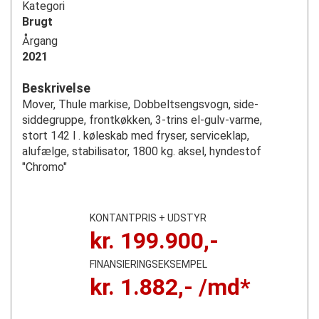
Kategori
Brugt
Årgang
2021
Beskrivelse
Mover, Thule markise, Dobbeltsengsvogn, side-
siddegruppe, frontkøkken, 3-trins el-gulv-varme,
stort 142 l . køleskab med fryser, serviceklap,
alufælge, stabilisator, 1800 kg. aksel, hyndestof
"Chromo"
KONTANTPRIS + UDSTYR
kr.
199.900
,-
FINANSIERINGSEKSEMPEL
kr.
1.882
,- /md*