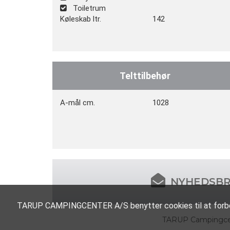
Toiletrum
Køleskab ltr.
142
Telttilbehør
A-mål cm.
1028
NYHEDSB
TARUP CAMPINGCENTER A/S benytter cookies til at forbedr
TARUP Campingce