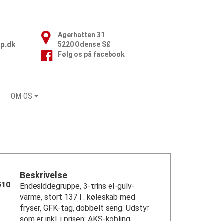
Agerhatten 31

p.dk
5220 Odense SØ
Følg os på facebook
OM OS
Beskrivelse
510
Endesiddegruppe, 3-trins el-gulv-
varme, stort 137 l . køleskab med
fryser, GFK-tag, dobbelt seng. Udstyr
som er inkl. i prisen: AKS-kobling,