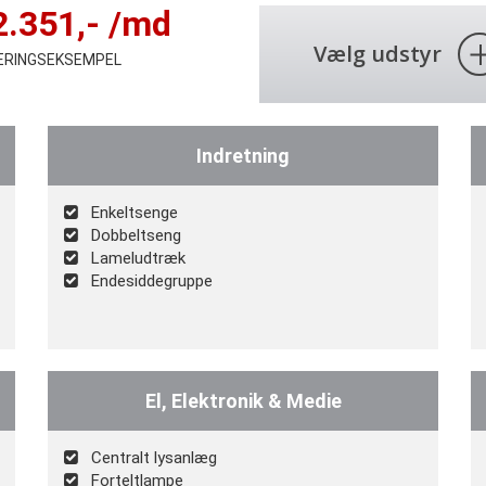
2.351
,- /md
Vælg udstyr
IERINGSEKSEMPEL
Indretning
Enkeltsenge
Dobbeltseng
Lameludtræk
Endesiddegruppe
El, Elektronik & Medie
Centralt lysanlæg
Forteltlampe