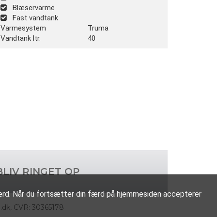
Blæservarme
Fast vandtank
Varmesystem
Truma
Vandtank ltr.
40
BLIV RINGET OP
rd. Når du fortsætter din færd på hjemmesiden accepterer
.dk
,
CVR: 30365178