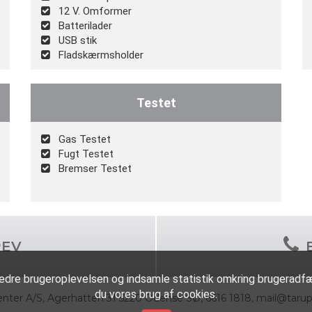
12 V. Omformer
Batterilader
USB stik
Fladskærmsholder
Testet
Gas Testet
Fugt Testet
Bremser Testet
REV
e brugeroplevelsen og indsamle statistik omkring brugeradfæ
du vores brug af cookies.
nter A/S
,
Agerhatten 31 5220 Odense SØ
,
6616 1818
,
mail@tarup