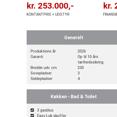
kr.
253.000
,-
kr.
KONTANTPRIS + UDSTYR
FINANS
Generelt
Produktions år
2026
Garanti
Op til 10 års
tæthedssikring
Bredde udv. cm.
230
Sovepladser
3
Siddepladser
4
Køkken - Bad & Toilet
3 gasblus
Easy Luk skuffer