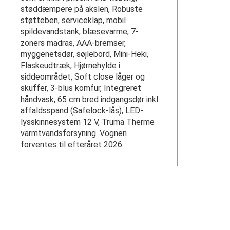
støddæmpere på akslen, Robuste
støtteben, serviceklap, mobil
spildevandstank, blæsevarme, 7-
zoners madras, AAA-bremser,
myggenetsdør, søjlebord, Mini-Heki,
Flaskeudtræk, Hjørnehylde i
siddeområdet, Soft close låger og
skuffer, 3-blus komfur, Integreret
håndvask, 65 cm bred indgangsdør inkl.
affaldsspand (Safelock-lås), LED-
lysskinnesystem 12 V, Truma Therme
varmtvandsforsyning. Vognen
forventes til efteråret 2026