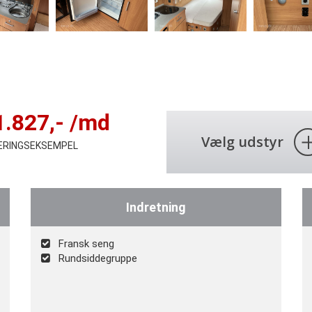
1.827
,- /md
Vælg udstyr
IERINGSEKSEMPEL
Indretning
Fransk seng
Rundsiddegruppe