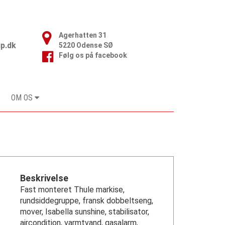
Agerhatten 31

p.dk
5220 Odense SØ
Følg os på facebook
OM OS
Beskrivelse
Fast monteret Thule markise,
rundsiddegruppe, fransk dobbeltseng,
mover, Isabella sunshine, stabilisator,
aircondition, varmtvand, gasalarm,