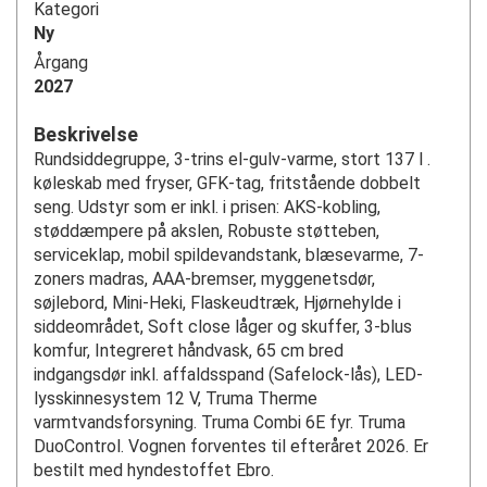
Kategori
Ny
Årgang
2027
Beskrivelse
Rundsiddegruppe, 3-trins el-gulv-varme, stort 137 l .
køleskab med fryser, GFK-tag, fritstående dobbelt
seng. Udstyr som er inkl. i prisen: AKS-kobling,
støddæmpere på akslen, Robuste støtteben,
serviceklap, mobil spildevandstank, blæsevarme, 7-
zoners madras, AAA-bremser, myggenetsdør,
søjlebord, Mini-Heki, Flaskeudtræk, Hjørnehylde i
siddeområdet, Soft close låger og skuffer, 3-blus
komfur, Integreret håndvask, 65 cm bred
indgangsdør inkl. affaldsspand (Safelock-lås), LED-
lysskinnesystem 12 V, Truma Therme
varmtvandsforsyning. Truma Combi 6E fyr. Truma
DuoControl. Vognen forventes til efteråret 2026. Er
bestilt med hyndestoffet Ebro.