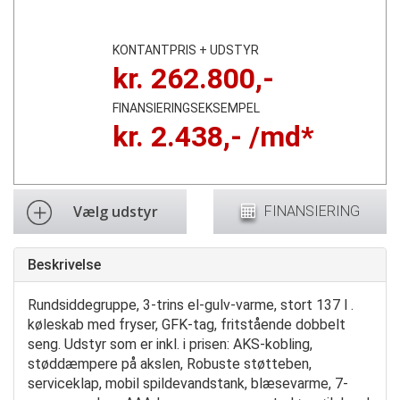
KONTANTPRIS + UDSTYR
kr.
262.800
,-
FINANSIERINGSEKSEMPEL
kr.
2.438
,- /md*
Vælg udstyr
FINANSIERING
Beskrivelse
Rundsiddegruppe, 3-trins el-gulv-varme, stort 137 l .
køleskab med fryser, GFK-tag, fritstående dobbelt
seng. Udstyr som er inkl. i prisen: AKS-kobling,
støddæmpere på akslen, Robuste støtteben,
serviceklap, mobil spildevandstank, blæsevarme, 7-