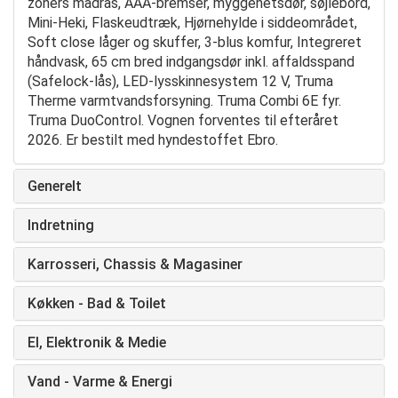
zoners madras, AAA-bremser, myggenetsdør, søjlebord,
Mini-Heki, Flaskeudtræk, Hjørnehylde i siddeområdet,
Soft close låger og skuffer, 3-blus komfur, Integreret
håndvask, 65 cm bred indgangsdør inkl. affaldsspand
(Safelock-lås), LED-lysskinnesystem 12 V, Truma
Therme varmtvandsforsyning. Truma Combi 6E fyr.
Truma DuoControl. Vognen forventes til efteråret
2026. Er bestilt med hyndestoffet Ebro.
Generelt
Indretning
Karrosseri, Chassis & Magasiner
Køkken - Bad & Toilet
El, Elektronik & Medie
Vand - Varme & Energi