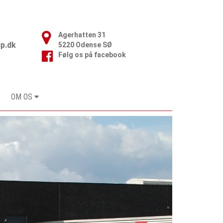
Agerhatten 31

p.dk
5220 Odense SØ
Følg os på facebook
OM OS
Next