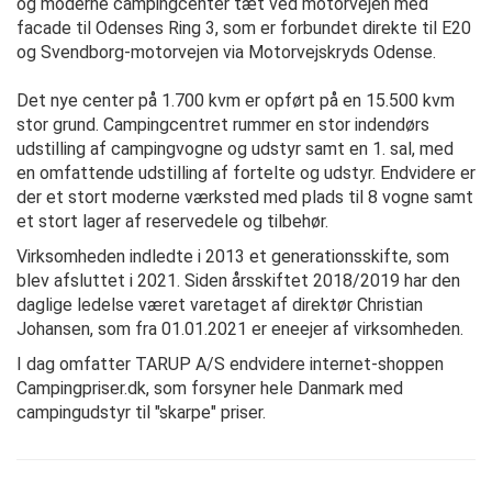
og moderne campingcenter tæt ved motorvejen med
facade til Odenses Ring 3, som er forbundet direkte til E20
og Svendborg-motorvejen via Motorvejskryds Odense.
Det nye center på 1.700 kvm er opført på en 15.500 kvm
stor grund. Campingcentret rummer en stor indendørs
udstilling af campingvogne og udstyr samt en 1. sal, med
en omfattende udstilling af fortelte og udstyr. Endvidere er
der et stort moderne værksted med plads til 8 vogne samt
et stort lager af reservedele og tilbehør.
Virksomheden indledte i 2013 et generationsskifte, som
blev afsluttet i 2021. Siden årsskiftet 2018/2019 har den
daglige ledelse været varetaget af direktør Christian
Johansen, som fra 01.01.2021 er eneejer af virksomheden.
I dag omfatter TARUP A/S endvidere internet-shoppen
Campingpriser.dk, som forsyner hele Danmark med
campingudstyr til "skarpe" priser.