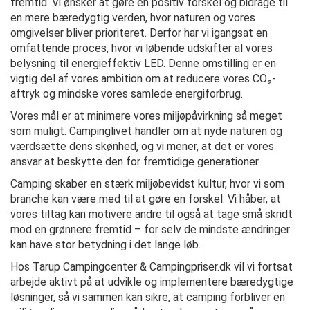
fremtid. Vi ønsker at gøre en positiv forskel og bidrage til
en mere bæredygtig verden, hvor naturen og vores
omgivelser bliver prioriteret. Derfor har vi igangsat en
omfattende proces, hvor vi løbende udskifter al vores
belysning til energieffektiv LED. Denne omstilling er en
vigtig del af vores ambition om at reducere vores CO₂-
aftryk og mindske vores samlede energiforbrug.
Vores mål er at minimere vores miljøpåvirkning så meget
som muligt. Campinglivet handler om at nyde naturen og
værdsætte dens skønhed, og vi mener, at det er vores
ansvar at beskytte den for fremtidige generationer.
Camping skaber en stærk miljøbevidst kultur, hvor vi som
branche kan være med til at gøre en forskel. Vi håber, at
vores tiltag kan motivere andre til også at tage små skridt
mod en grønnere fremtid – for selv de mindste ændringer
kan have stor betydning i det lange løb.
Hos Tarup Campingcenter & Campingpriser.dk vil vi fortsat
arbejde aktivt på at udvikle og implementere bæredygtige
løsninger, så vi sammen kan sikre, at camping forbliver en