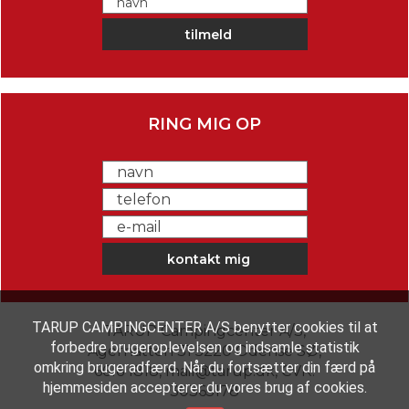
RING MIG OP
TARUP CAMPINGCENTER A/S benytter cookies til at
TARUP Campingcenter A/S
,
forbedre brugeroplevelsen og indsamle statistik
Agerhatten 31 5220 Odense SØ
,
omkring brugeradfærd. Når du fortsætter din færd på
6616 1818
,
mail@tarup.dk
,
CVR:
hjemmesiden accepterer du vores brug af cookies.
30365178