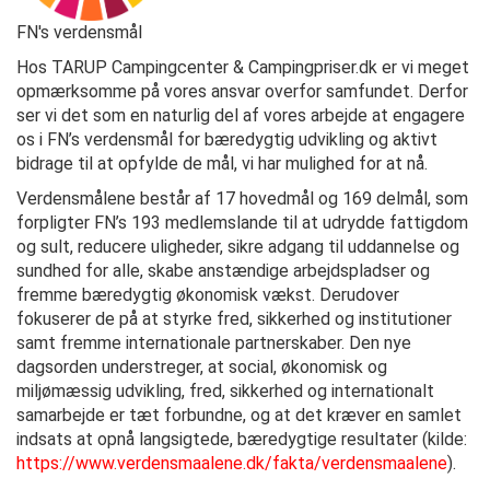
FN's verdensmål
Hos TARUP Campingcenter & Campingpriser.dk er vi meget
opmærksomme på vores ansvar overfor samfundet. Derfor
ser vi det som en naturlig del af vores arbejde at engagere
os i FN’s verdensmål for bæredygtig udvikling og aktivt
bidrage til at opfylde de mål, vi har mulighed for at nå.
Verdensmålene består af 17 hovedmål og 169 delmål, som
forpligter FN’s 193 medlemslande til at udrydde fattigdom
og sult, reducere uligheder, sikre adgang til uddannelse og
sundhed for alle, skabe anstændige arbejdspladser og
fremme bæredygtig økonomisk vækst. Derudover
fokuserer de på at styrke fred, sikkerhed og institutioner
samt fremme internationale partnerskaber. Den nye
dagsorden understreger, at social, økonomisk og
miljømæssig udvikling, fred, sikkerhed og internationalt
samarbejde er tæt forbundne, og at det kræver en samlet
indsats at opnå langsigtede, bæredygtige resultater (kilde:
https
://www
.verdensmaalene
.dk
/fakta
/verdensmaalene
).