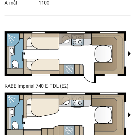
A-mål 1100
KABE Imperial 740 E-TDL (E2)