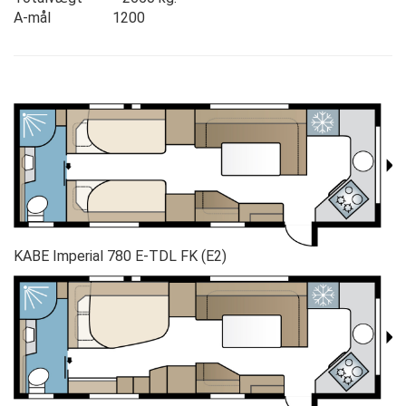
A-mål 1200
KABE Imperial 780 E-TDL FK (E2)