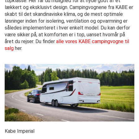
topklasse. Her får du mulighed for at nyde godt af et
lækkert og eksklusivt design. Campingvognene fra KABE er
skabt til det skandinaviske klima, og de mest optimale
løsninger inden for isolering, ventilation og opvarmning er
således implementeret i hver enkelt model. Du kan derfor
være sikker på, at komforten er i top, uanset hvornår på
året du rejser. Du finder
alle vores KABE campingvogne til
salg
her.
Kabe Imperial