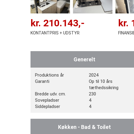
kr.
210.143
,-
kr.
KONTANTPRIS + UDSTYR
FINANS
Generelt
Produktions år
2024
Garanti
Op til 10 års
tæthedssikring
Bredde udv. cm.
230
Sovepladser
4
Siddepladser
4
Køkken - Bad & Toilet