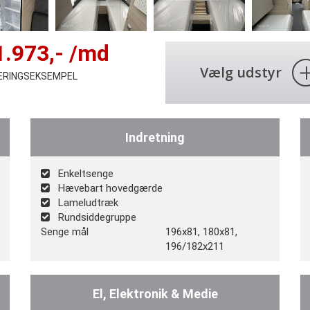
1.973
,- /md
Vælg udstyr
IERINGSEKSEMPEL
Indretning
Enkeltsenge
Hævebart hovedgærde
Lameludtræk
Rundsiddegruppe
Senge mål
196x81, 180x81,
196/182x211
El, Elektronik & Medie