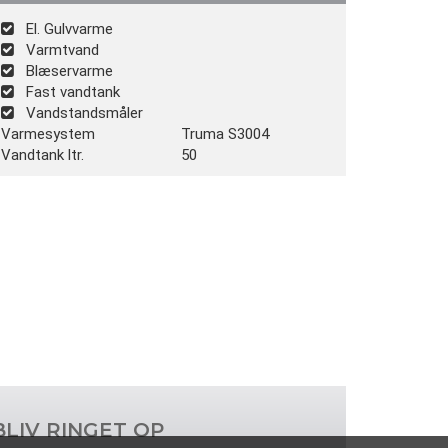
El. Gulvvarme
Varmtvand
Blæservarme
Fast vandtank
Vandstandsmåler
Varmesystem
Truma S3004
Vandtank ltr.
50
BLIV RINGET OP