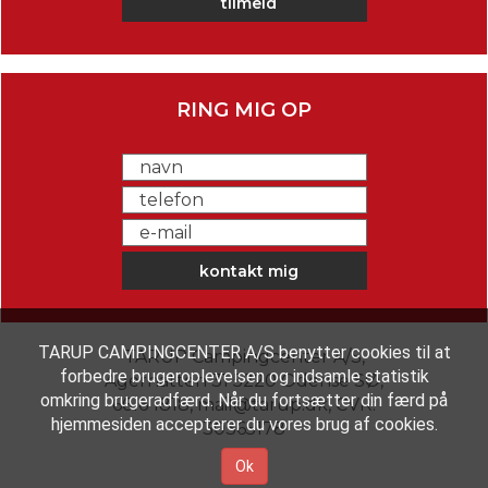
RING MIG OP
TARUP CAMPINGCENTER A/S benytter cookies til at
TARUP Campingcenter A/S
,
forbedre brugeroplevelsen og indsamle statistik
Agerhatten 31 5220 Odense SØ
,
omkring brugeradfærd. Når du fortsætter din færd på
6616 1818
,
mail@tarup.dk
,
CVR:
hjemmesiden accepterer du vores brug af cookies.
30365178
Ok