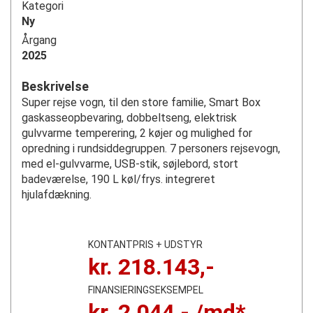
Kategori
Ny
Årgang
2025
Beskrivelse
Super rejse vogn, til den store familie, Smart Box
gaskasseopbevaring, dobbeltseng, elektrisk
gulvvarme temperering, 2 køjer og mulighed for
opredning i rundsiddegruppen. 7 personers rejsevogn,
med el-gulvvarme, USB-stik, søjlebord, stort
badeværelse, 190 L køl/frys. integreret
hjulafdækning.
KONTANTPRIS + UDSTYR
kr.
218.143
,-
FINANSIERINGSEKSEMPEL
kr.
2.044
,- /md*