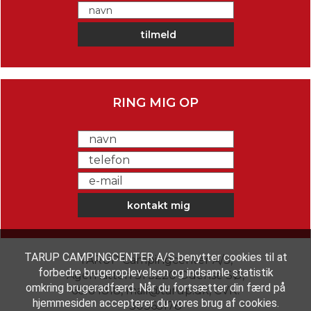
RING MIG OP
TARUP CAMPINGCENTER A/S benytter cookies til at
TARUP Campingcenter A/S
,
forbedre brugeroplevelsen og indsamle statistik
Agerhatten 31 5220 Odense SØ
,
omkring brugeradfærd. Når du fortsætter din færd på
6616 1818
,
mail@tarup.dk
,
CVR:
hjemmesiden accepterer du vores brug af cookies.
30365178