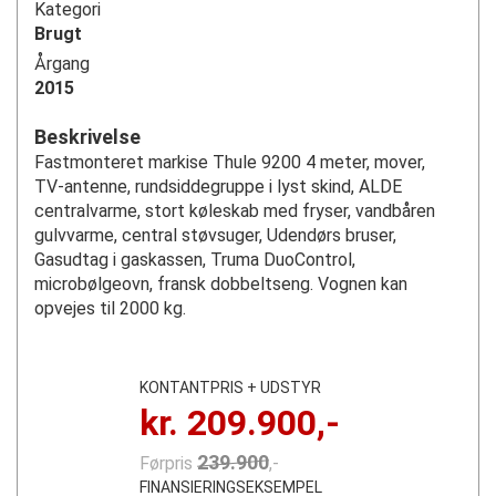
Kategori
Brugt
Årgang
2015
Beskrivelse
Fastmonteret markise Thule 9200 4 meter, mover,
TV-antenne, rundsiddegruppe i lyst skind, ALDE
centralvarme, stort køleskab med fryser, vandbåren
gulvvarme, central støvsuger, Udendørs bruser,
Gasudtag i gaskassen, Truma DuoControl,
microbølgeovn, fransk dobbeltseng. Vognen kan
opvejes til 2000 kg.
KONTANTPRIS + UDSTYR
kr.
209.900
,-
239.900
Førpris
,-
FINANSIERINGSEKSEMPEL